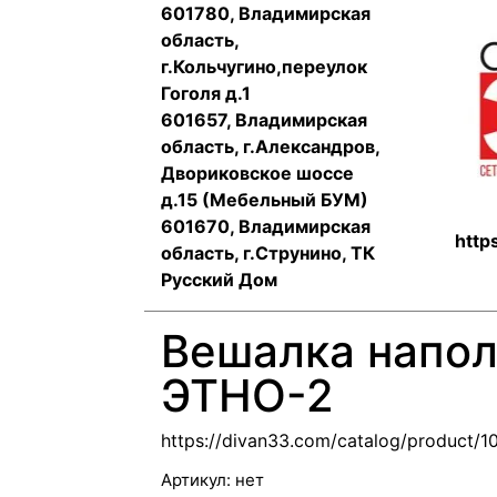
601780, Владимирская
область,
г.Кольчугино,переулок
Гоголя д.1
601657, Владимирская
область, г.Александров,
Двориковское шоссе
д.15 (Мебельный БУМ)
601670, Владимирская
http
область, г.Струнино, ТК
Русский Дом
Вешалка напол
ЭТНО-2
https://divan33.com/catalog/product/1
Артикул:
нет